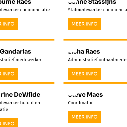
oume Raes
Sanne Stassijns
dewerker communicatie
Stafmedewerker communica
 INFO
MEER INFO
r Gandarias
Lisha Raes
stratief medewerker
Administratief onthaalmede
 INFO
MEER INFO
rine DeWilde
Steve Maes
dewerker beleid en
Coördinator
atie
MEER INFO
 INFO