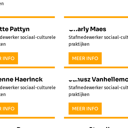
en
tte Pattyn
Charly Maes
dewerker sociaal-culturele
Stafmedewerker sociaal-cul
ken
praktijken
 INFO
MEER INFO
enne Haerinck
Janusz Vanhellem
dewerker sociaal-culturele
Stafmedewerker sociaal-cul
ken
praktijken
 INFO
MEER INFO