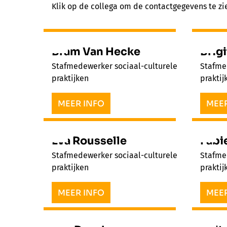
Klik op de collega om de contactgegevens te zi
Bram Van Hecke
Brigi
Stafmedewerker sociaal-culturele
Stafme
praktijken
praktij
MEER INFO
MEER
Eva Rousselle
Fabi
Stafmedewerker sociaal-culturele
Stafme
praktijken
praktij
MEER INFO
MEER