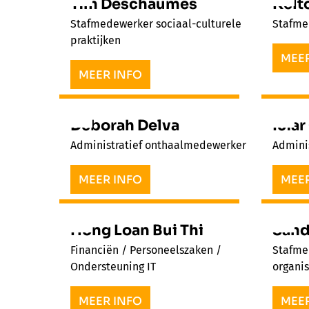
Tim Deschaumes
Kelt
Stafmedewerker sociaal-culturele
Stafme
praktijken
MEER
MEER INFO
Deborah Delva
Icia
Administratief onthaalmedewerker
Admini
MEER INFO
MEER
Hong Loan Bui Thi
Sand
Financiën / Personeelszaken /
Stafme
Ondersteuning IT
organis
MEER INFO
MEER