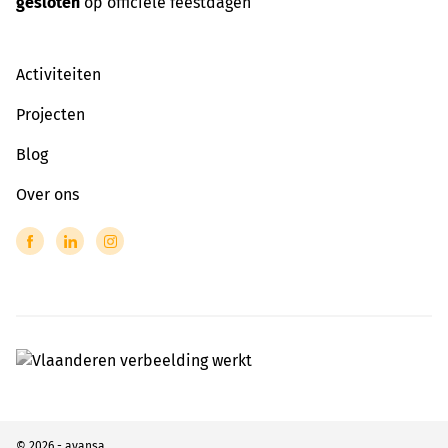
gesloten
op officiële feestdagen
Activiteiten
Projecten
Blog
Over ons
© 2026 - avansa