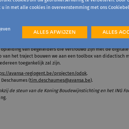
sen die laagdrempelig, nuttig, én leuk zijn? Eens die keuze is
t u in met alle cookies in overeenstemming met ons Cookiebel
ijwilligers om met de digitale prikkels aan de slag te gaan. H
k in de toekomst met een ‘digitale oefenkansenbril’ naar hun e
e de wekelijkse wandeling of voedselbedeling met welgekozen
geven
ken? Hoe verstevigen we op lange termijn het digitale zelfve
ALLES AFWIJZEN
ALLES AC
 opleiding van begeleiders die vertrouwd zijn met de digital
op van het traject bouwen we aan een toolbox van didactisch 
iedereen toegankelijk zal zijn.
ps://avansa-regiogent.be/projecten/odok
.
m Deschaumes (
tim.deschaumes@avansa.be
).
kzij de steun van de Koning Boudewijnstichting en het ING Fo
ing.