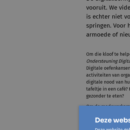
vooruit. We vide
is echter niet 
springen. Voor 
armoede of nieu
Om die kloof te help
Ondersteuning Digit
Digitale oefenkansen
activiteiten van org
digitale nood van hu
tafeltje in een café
gezonder te eten?
Om de medewerkers en
prikkels, ontwikkel
Deze webs
spel voor digitale i
Wat is het digitale 
Deze website geb