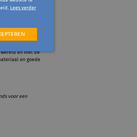
 gemaakt, is het aan
eid.
Lees verder
et doel van het
igen activiteiten
 digitale prikkels
rtrouwen van
CEPTEREN
e wereld en met de
materiaal en goede
nds voor een