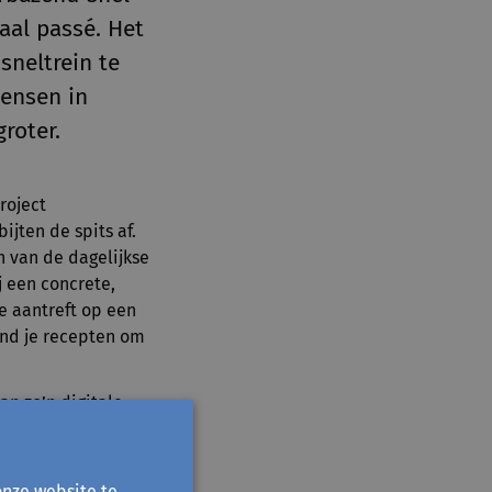
maal passé. Het
sneltrein te
mensen in
roter.
roject
ijten de spits af.
n van de dagelijkse
j een concrete,
e aantreft op een
ind je recepten om
an zo’n digitale
workshops. Met een
voor de doelgroep.
emen ze deel? Hoe
onze website te