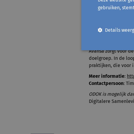
kies je voor oefenkan
gebruiken, stem
de medewerkers of vr
project is dat zij oo
kijken: hoe kunnen w
Details weer
nog interessanter ma
kwetsbare mensen?
Avansa zorgt voor de
doelgroep. In de lo
praktijken, die voor 
Meer informatie
:
htt
Contactpersoon
: Ti
ODOK is mogelijk dan
Digitalere Samenlev