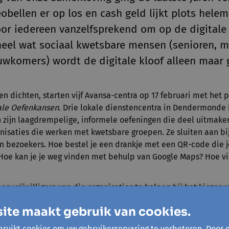
obellen er op los en cash geld lijkt plots hele
voor iedereen vanzelfsprekend om op de digitale 
heel wat sociaal kwetsbare mensen (senioren, 
wkomers) wordt de digitale kloof alleen maar g
en dichten, starten vijf Avansa-centra op 17 februari met het p
ale Oefenkansen
. Drie lokale dienstencentra in Dendermonde b
 zijn laagdrempelige, informele oefeningen die deel uitmake
anisaties die werken met kwetsbare groepen. Ze sluiten aan bi
n bezoekers. Hoe bestel je een drankje met een QR-code die j
? Hoe kan je je weg vinden met behulp van Google Maps? Hoe v
 vrijwilligers van die organisaties te helpen bij het kiezen v
de Avansa samen met de
e-inclusiewerking van Stad Gent
drie 
ite maakt gebruik van cookies.
nclusie gaan we op zoek naar de meest geschikte oefenkansen 
profiel van de bezoekers en aan welke typische activiteiten n
ruikt cookies om uw gebruikerservaring te verbeteren. Door 