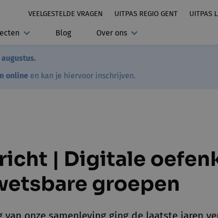
VEELGESTELDE VRAGEN
UITPAS REGIO GENT
UITPAS 
jecten
Blog
Over ons
7 augustus.
en online
en kan je hiervoor inschrijven.
richt | Digitale oefe
wetsbare groepen
ng van onze samenleving ging de laatste jaren v