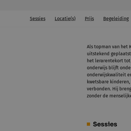
Sessies
Locatie(s)
Prijs
Begeleiding
Als topman van het 
uitstekend geplaatst
het lerarentekort to
onderwijs blijft ond
onderwijskwaliteit e
kwetsbare kinderen, w
verbonden. Hij breng
zonder de menselijke
Sessies