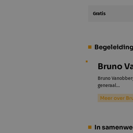
Gratis
Begeleidin
Bruno V
Bruno Vanobberge
generaal…
Meer over B
In samenwe