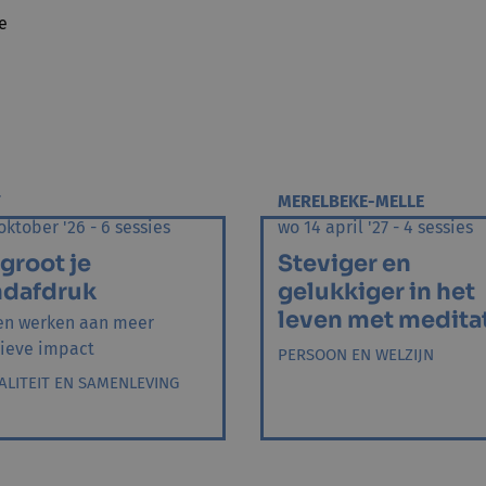
e
T
MERELBEKE-MELLE
oktober '26 - 6 sessies
wo 14 april '27 - 4 sessies
groot je
Steviger en
ndafdruk
gelukkiger in het
leven met medita
n werken aan meer
tieve impact
PERSOON EN WELZIJN
ALITEIT EN SAMENLEVING