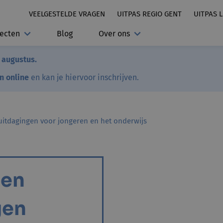
VEELGESTELDE VRAGEN
UITPAS REGIO GENT
UITPAS 
jecten
Blog
Over ons
7 augustus.
en online
en kan je hiervoor inschrijven.
itdagingen voor jongeren en het onderwijs
gen
gen