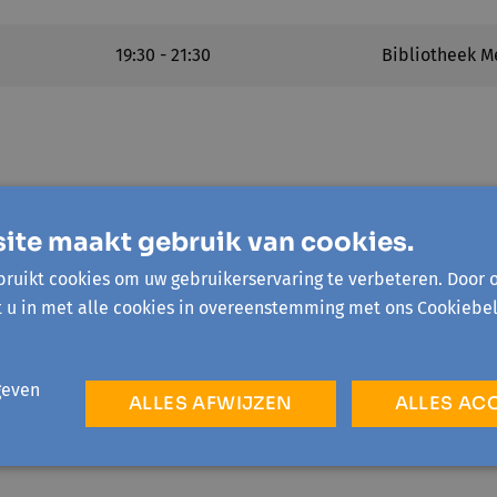
19:30 - 21:30
Bibliotheek M
ite maakt gebruik van cookies.
lbeke
ruikt cookies om uw gebruikerservaring te verbeteren. Door 
t u in met alle cookies in overeenstemming met ons Cookiebel
elle
geven
ALLES AFWIJZEN
ALLES AC