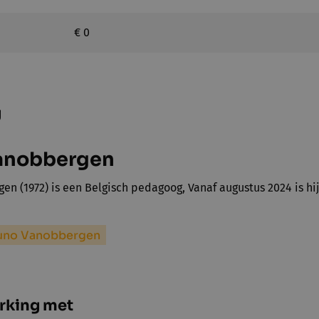
€ 0
g
anobbergen
n (1972) is een Belgisch pedagoog, Vanaf augustus 2024 is hij
runo Vanobbergen
rking met