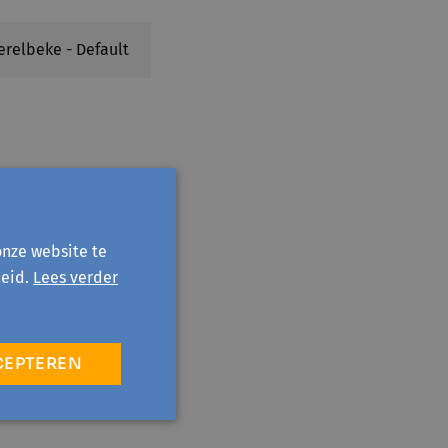
erelbeke - Default
onze website te
eid.
Lees verder
CEPTEREN