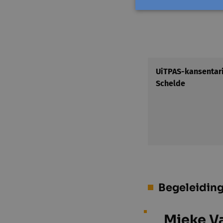
UiTPAS-kansentari
Schelde
Begeleidin
Mieke V