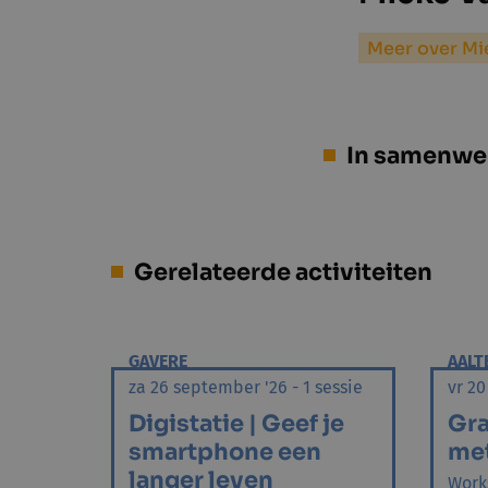
Meer over Mi
In samenwe
Gerelateerde activiteiten
GAVERE
AALT
za 26 september '26 - 1 sessie
vr 20
Digistatie | Geef je
Gra
smartphone een
me
langer leven
Work