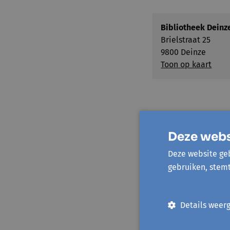
Bibliotheek Deinz
Brielstraat 25
9800 Deinze
Toon op kaart
Prijs
Deze webs
Deze website geb
Standaardprijs
gebruiken, stem
Sociale prijs
Details weer