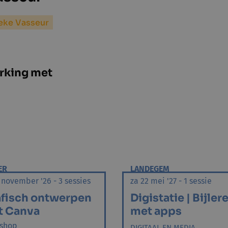
eke Vasseur
rking met
ER
LANDEGEM
 november '26 - 3 sessies
za 22 mei '27 - 1 sessie
fisch ontwerpen
Digistatie | Bijler
t Canva
met apps
shop
DIGITAAL EN MEDIA