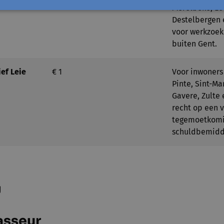
Merelbeke, Loc
Destelbergen 
voor werkzoek
buiten Gent.
ef Leie
€ 1
Voor inwoners
Pinte, Sint-Ma
Gavere, Zulte
recht op een 
tegemoetkomin
schuldbemidde
g
asseur