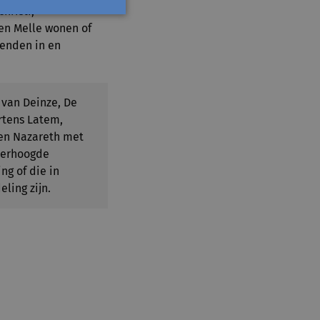
hristi,
en Melle wonen of
enden in en
 van Deinze, De
rtens Latem,
 en Nazareth met
verhoogde
g of die in
ling zijn.