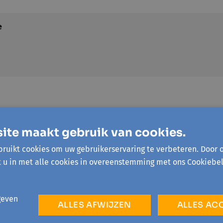
e
ite maakt gebruik van cookies.
ruikt cookies om uw gebruikerservaring te verbeteren. Door 
€ 5
t u in met alle cookies in overeenstemming met ons Cookiebel
€ 2,5
Voor mensen d
op een verho
geven
ALLES AFWIJZEN
ALLES AC
tegemoetkomi
ziekenfonds en