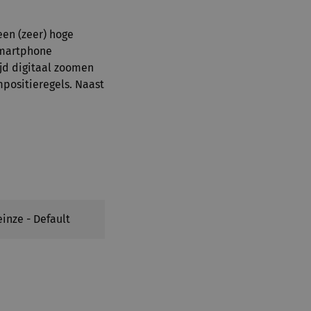
en (zeer) hoge
 smartphone
ijd digitaal zoomen
ompositieregels. Naast
inze - Default