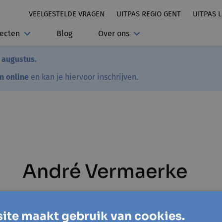
VEELGESTELDE VRAGEN
UITPAS REGIO GENT
UITPAS 
jecten
Blog
Over ons
7 augustus.
en online
en kan je hiervoor inschrijven.
André Vermaerke
ite maakt gebruik van cookies.