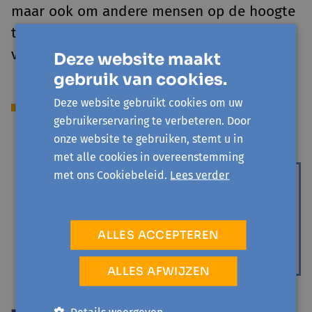
maar ook om andere mensen op de hoogte
te brengen van de schrijnende toestanden
van deze oorlog.
Deze website maakt
gebruik van cookies.
Deze website gebruikt cookies om uw
Activiteiten
gebruikerservaring te verbeteren. Door
onze website te gebruiken, stemt u in
met alle cookies in overeenstemming
EVERGEM
met ons Cookiebeleid.
Lees verder
do 19 november '26 - 1 sessie
De schaduw van de stilte
Drie auteurs. Drie oorlogsverhalen. Drie
ALLES ACCEPTEREN
familiegeheimen.
CULTUUR EN FILOSOFIE
ALLES AFWIJZEN
Details weergeven