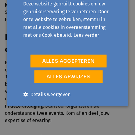
Deze website gebruikt cookies om uw
krijgen we Gentenaars automatisch meer in beweging." -
gebruikerservaring te verbeteren. Door
Sofie Bracke, Schepen van Economie, Handel, Sport en
onze website te gebruiken, stemt u in
Haven
met alle cookies in overeenstemming
met ons Cookiebeleid.
Lees verder
Kom af: deel jouw expertise
of ervaring
ALLES ACCEPTEREN
Bij Comon gaan we oplossingen bedenken én uittesten
om bewegen doorheen de stad plezieriger te maken.
ALLES AFWIJZEN
Tuupetegoare
. Onderzoekers, ondernemers,
beleidsmakers, creatievelingen... Doe jij ook mee?
Vooraleer we oplossingen bedenken, gaan we eerst alle
Details weergeven
expertise en ervaringen bundelen om inzicht te krijgen
in deze uitdaging. Daarvoor organiseren we
onderstaande twee events. Kom af en deel jouw
expertise of ervaring!