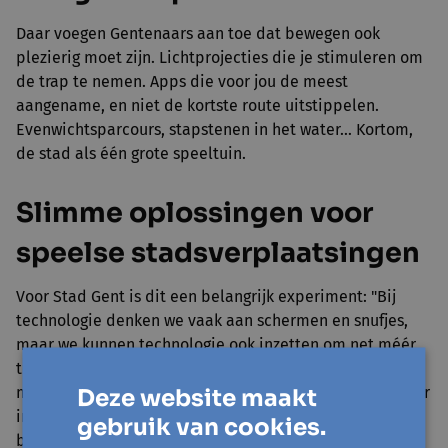
Daar voegen Gentenaars aan toe dat bewegen ook
plezierig moet zijn. Lichtprojecties die je stimuleren om
de trap te nemen. Apps die voor jou de meest
aangename, en niet de kortste route uitstippelen.
Evenwichtsparcours, stapstenen in het water… Kortom,
de stad als één grote speeltuin.
Slimme oplossingen voor
speelse stadsverplaatsingen
Voor Stad Gent is dit een belangrijk experiment: "Bij
technologie denken we vaak aan schermen en snufjes,
maar we kunnen technologie ook inzetten om net méér
te bewegen. En als we veel Gentenaars willen bereiken,
moeten we het niet te ver zoeken. Het gaat hier niet over
Deze website maakt
intensief sporten, maar wel over onze alledaagse
gebruik van cookies.
bewegingen door de stad. Als we die plezanter maken,