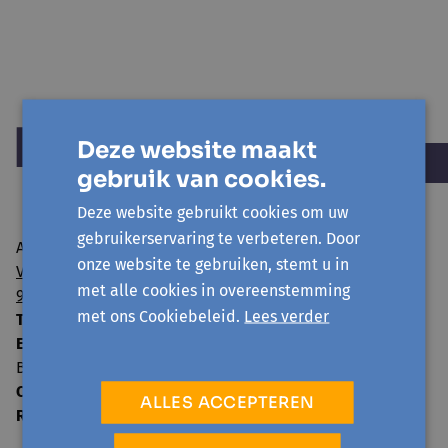
Deze website maakt
gebruik van cookies.
Deze website gebruikt cookies om uw
gebruikerservaring te verbeteren. Door
Avansa regio Gent vzw
onze website te gebruiken, stemt u in
Visserij 106/1
met alle cookies in overeenstemming
9000 Gent
met ons Cookiebeleid.
Lees verder
T:
09 224 22 65
E:
info@avansa-regiogent.be
BE15 8939 4415 5730
Ondernemingsnummer:
0859.604.397
ALLES ACCEPTEREN
RPR:
Oost-Vlaanderen