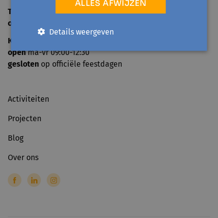
ALLES AFWIJZEN
TELEFONISCH ONTHAAL
open
ma-vr 09:00-12:30
Details weergeven
KANTOOR
open
ma-vr 09:00-12:30
gesloten
op officiële feestdagen
Activiteiten
Projecten
Blog
Over ons