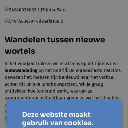
Wandelen tussen nieuwe
wortels
In het voorjaar trokken we er al eens op uit tijdens een
lentewandeling
op het bedrijf. De enthousiaste reacties
bewezen het: mensen zijn benieuwd naar het verhaal
achter dit unieke landbouwproject. Wil je graag
ontdekken hoe (on)kruid werkt, waarom ze
experimenteren met eetbaar groen en wat het theebos
precies zo bijzonder maakt?
Houd zeker onze
activiteitenkalender
in het oog: dan
Deze website maakt
gaan we opnieuw samen op pad.
gebruik van cookies.