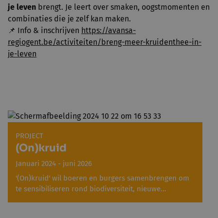
je leven
brengt. Je leert over smaken, oogstmomenten en
combinaties die je zelf kan maken.
📌 Info & inschrijven
https://avansa-
regiogent.be/activiteiten/breng-meer-kruidenthee-in-
je-leven
PROJECT
(On)kruid
Januari 2024 - juni 2026
'(On)kruid' wil boeren en burgers samenbrengen om
te sensibiliseren rond biodiversiteit, nieuwe...