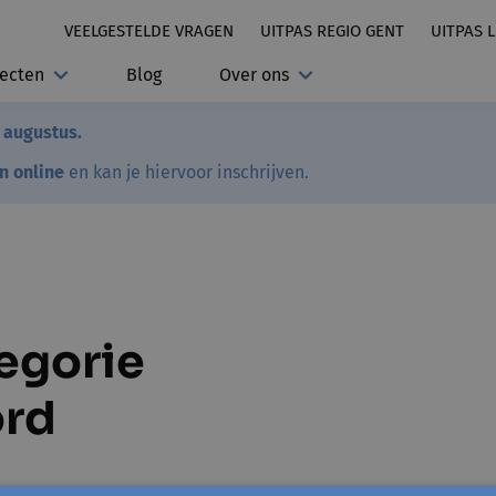
VEELGESTELDE VRAGEN
UITPAS REGIO GENT
UITPAS 
jecten
Blog
Over ons
7 augustus.
en online
en kan je hiervoor inschrijven.
tegorie
ord