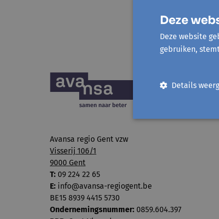
Deze webs
Deze website geb
gebruiken, stem
Details weer
Avansa regio Gent vzw
Visserij 106/1
9000 Gent
T:
09 224 22 65
E:
info@avansa-regiogent.be
BE15 8939 4415 5730
Ondernemingsnummer:
0859.604.397