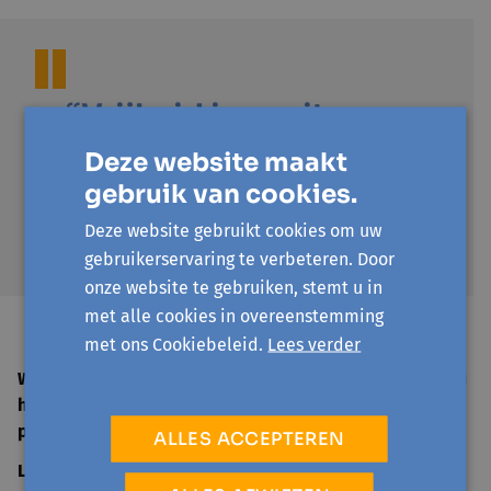
“Vrijheid is nooit
absoluut, maar
Deze website maakt
noodzakelijk verbonden
gebruik van cookies.
met wederkerigheid in
Deze website gebruikt cookies om uw
onze samenleving”
gebruikerservaring te verbeteren. Door
onze website te gebruiken, stemt u in
met alle cookies in overeenstemming
Patrick Loobuyck
met ons Cookiebeleid.
Lees verder
Welke politiek-filosofische denkkaders bieden voor jou
houvast bij het aanpakken van de uitdagingen van de
pandemie?
ALLES ACCEPTEREN
Loobuyck
: “Als politiek filosoof grijp ik terug naar een