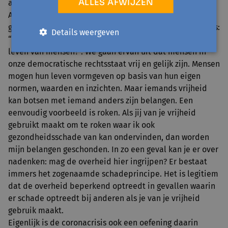
ALLES AFWIJZEN
aantal denkkaders waaronder dat van John Rawls, een
Amerikaans politiek filosoof die 100 jaar geleden werd
geboren. Een belangrijke vraag in de politieke filosofie is:
Details weergeven
“Wanneer mag een overheid ingrijpen in het individuele
leven van mensen?”. We gaan ervan uit dat mensen in
onze democratische rechtsstaat vrij en gelijk zijn. Mensen
mogen hun leven vormgeven op basis van hun eigen
normen, waarden en inzichten. Maar iemands vrijheid
kan botsen met iemand anders zijn belangen. Een
eenvoudig voorbeeld is roken. Als jij van je vrijheid
gebruikt maakt om te roken waar ik ook
gezondheidsschade van kan ondervinden, dan worden
mijn belangen geschonden. In zo een geval kan je er over
nadenken: mag de overheid hier ingrijpen? Er bestaat
immers het zogenaamde schadeprincipe. Het is legitiem
dat de overheid beperkend optreedt in gevallen waarin
er schade optreedt bij anderen als je van je vrijheid
gebruik maakt.
Eigenlijk is de coronacrisis ook een oefening daarin