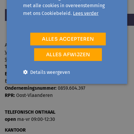
met alle cookies in overeenstemming
met ons Cookiebeleid.
Lees verder
ALLES ACCEPTEREN
Avansa regio Gent vzw
Visserij 106/1
ALLES AFWIJZEN
9000 Gent
T:
09 224 22 65
Details weergeven
E:
info@avansa-regiogent.be
BE15 8939 4415 5730
Ondernemingsnummer:
0859.604.397
RPR:
Oost-Vlaanderen
TELEFONISCH ONTHAAL
open
ma-vr 09:00-12:30
KANTOOR