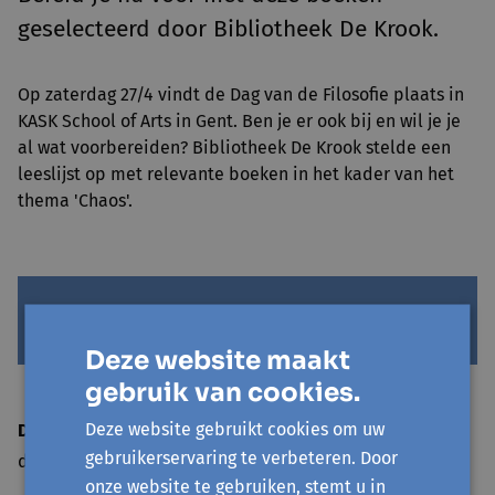
geselecteerd door Bibliotheek De Krook.
Op zaterdag 27/4 vindt de Dag van de Filosofie plaats in
KASK School of Arts in Gent. Ben je er ook bij en wil je je
al wat voorbereiden? Bibliotheek De Krook stelde een
leeslijst op met relevante boeken in het kader van het
thema 'Chaos'.
Deze website maakt
BEKIJK DE LEESLIJST HIER
gebruik van cookies.
Deze website gebruikt cookies om uw
Datum bericht
gebruikerservaring te verbeteren. Door
di 16 april '24
onze website te gebruiken, stemt u in