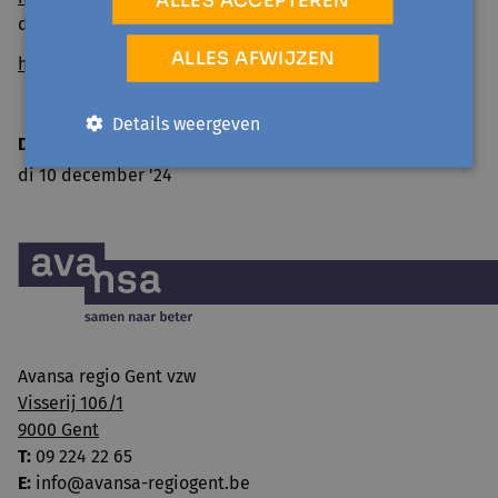
databank.
ALLES AFWIJZEN
https://comon.gent/oplossingen
Details weergeven
Datum bericht
di 10 december '24
Avansa regio Gent vzw
Visserij 106/1
9000 Gent
T:
09 224 22 65
E:
info@avansa-regiogent.be