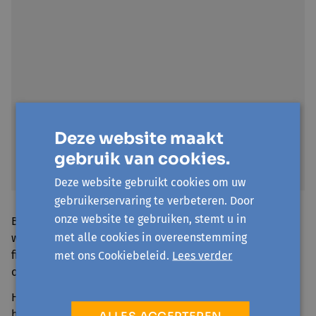
Deze website maakt
gebruik van cookies.
Deze website gebruikt cookies om uw
gebruikerservaring te verbeteren. Door
onze website te gebruiken, stemt u in
Blader door de databank of ga specifiek op zoek naar
met alle cookies in overeenstemming
wat jou interesseert. Je kan sorteren op categorie (dans,
fiets, veiligheid, sport&spel...) , op status (bestaande
met ons Cookiebeleid.
Lees verder
oplossing of idee), en of er technologie aan te pas komt.
Heb je zelf een oplossing uitgewerkt? Laat het weten via
hallo@comon.gent
, dan krijgt het een plek in de
ALLES ACCEPTEREN