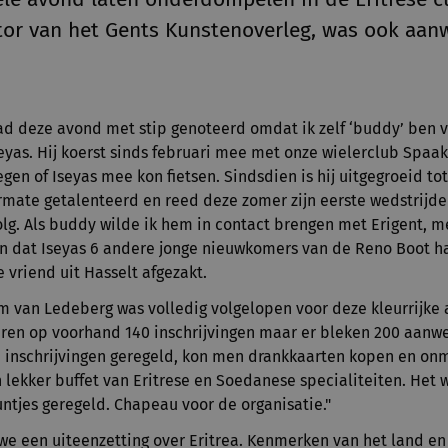
tor van het Gents Kunstenoverleg, was ook aan
ad deze avond met stip genoteerd omdat ik zelf ‘buddy’ ben v
Iseyas. Hij koerst sinds februari mee met onze wielerclub Spaa
egen of Iseyas mee kon fietsen. Sindsdien is hij uitgegroeid t
termate getalenteerd en reed deze zomer zijn eerste wedstrijd
volg. Als buddy wilde ik hem in contact brengen met Erigent, 
ijn dat Iseyas 6 andere jonge nieuwkomers van de Reno Boot 
e vriend uit Hasselt afgezakt.
m van Ledeberg was volledig volgelopen voor deze kleurrijke
aren op voorhand 140 inschrijvingen maar er bleken 200 aanwezi
inschrijvingen geregeld, kon men drankkaarten kopen en onm
lekker buffet van Eritrese en Soedanese specialiteiten. Het 
puntjes geregeld. Chapeau voor de organisatie."
 we een uiteenzetting over Eritrea. Kenmerken van het land e