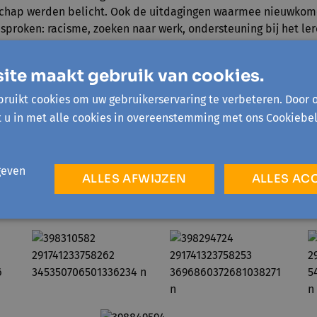
chap werden belicht. Ook de uitdagingen waarmee nieuwkomer
proken: racisme, zoeken naar werk, ondersteuning bij het le
svesting’. Ook in het gesprek met John Van Daele kwamen deze
 naast de voorzichtige link met de politieke situatie in Eritr
ite maakt gebruik van cookies.
rd sterk benadrukt. Zulke sleutelspelers zijn uitermate belang
emetjes gezet.
ruikt cookies om uw gebruikerservaring te verbeteren. Door 
 werd overgegaan tot muziek en dans. Een schitterende Eritr
t u in met alle cookies in overeenstemming met ons Cookiebel
on, en al snel stond de dansvloer vol. In een grote cirkel w
, oud, Eritreërs, Soudanezen, Belgen, … 'tuupe te goare' dan
ijn. Maar vooral ook, minder moet dat niet zijn. Zeer geslaagd
geven
ALLES AFWIJZEN
ALLES AC