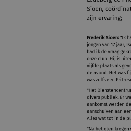
Sioen, coördina
zijn ervaring;
Frederik Sioen:
"Ik h
jongen van 17 jaar, 
had ik de vraag gekr
onze club. Hij is ui
vijfde plaats als ge
de avond. Het was f
was zelfs een Eritres
"Het Dienstencentru
divers publiek. Er w
aankomst werden de 
aanschuiven aan een 
Alles wat tot in de 
"Na het eten kregen