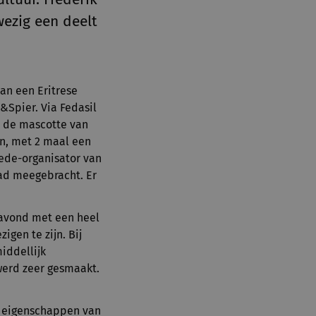
wezig een deelt
an een Eritrese
k&Spier. Via Fedasil
ot de mascotte van
en, met 2 maal een
mede-organisator van
had meegebracht. Er
 avond met een heel
gen te zijn. Bij
iddellijk
werd zeer gesmaakt.
n eigenschappen van