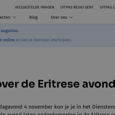
VEELGESTELDE VRAGEN
UITPAS REGIO GENT
UITPAS 
jecten
Blog
Over ons
7 augustus.
en online
en kan je hiervoor inschrijven.
ver de Eritrese avon
dagavond 4 november kon je je in het Dienste
le avond laten onderdompelen in de Eritrese cu