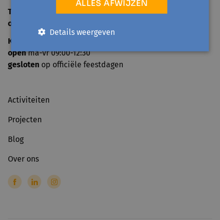
ALLES AFWIJZEN
TELEFONISCH ONTHAAL
open
ma-vr 09:00-12:30
Details weergeven
KANTOOR
open
ma-vr 09:00-12:30
gesloten
op officiële feestdagen
Activiteiten
Projecten
Blog
Over ons