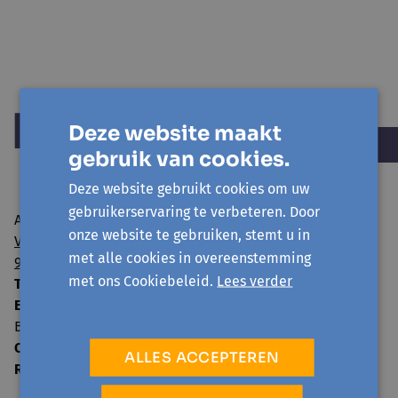
Deze website maakt
gebruik van cookies.
Deze website gebruikt cookies om uw
gebruikerservaring te verbeteren. Door
Avansa regio Gent vzw
onze website te gebruiken, stemt u in
Visserij 106/1
met alle cookies in overeenstemming
9000 Gent
met ons Cookiebeleid.
Lees verder
T:
09 224 22 65
E:
info@avansa-regiogent.be
BE15 8939 4415 5730
Ondernemingsnummer:
0859.604.397
ALLES ACCEPTEREN
RPR:
Oost-Vlaanderen