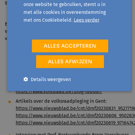
voor meer informatie en inschrijven
.
onze website te gebruiken, stemt u in
met alle cookies in overeenstemming
met ons Cookiebeleid.
Lees verder
Ben je op zoek naar meer info over het thema wonen en
volksraadplegingen als instrument om de democratie te
verrijken? Via onderstaande links kan je je inlezen:
ALLES ACCEPTEREN
Landingspagina stad Gent over volksraadpleging
Infobrochure van de stad Gent over de
ALLES AFWIJZEN
volksraadpleging
Webpagina van het actiecomité ‘Te Duur –
Details weergeven
grondrecht betaalbaar wonen’:
en
https://www.volksraad.be/blog-teduur/
Artikels over de volksraadpleging in Gent:
https://www.nieuwsblad.be/cnt/dmf20230831_9527719
https://www.nieuwsblad.be/cnt/dmf20230606_950283
https://www.nieuwsblad.be/cnt/dmf20230619_9716474
Interview met Prof. Bestuurskunde Bram Verschuere