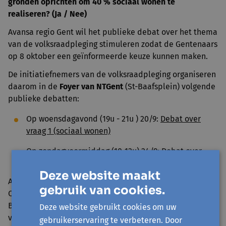
gronden oprichten om 40 % sociaal wonen te
realiseren? (Ja / Nee)
Avansa regio Gent wil het publieke debat over het thema
van de volksraadpleging stimuleren zodat de Gentenaars
op 8 oktober een geïnformeerde keuze kunnen maken.
De initiatiefnemers van de volksraadpleging organiseren
daarom in de
Foyer van
NTGent
(St-Baafsplein) volgende
publieke debatten:
Op woensdagavond
(19u - 21u ) 20/9:
Debat over
vraag 1 (sociaal wonen)
Op zondagvoormiddag (10-12u) 24/9:
Debat over
vraag 2 (publieke gronden en gebouwen)
Deze website maakt
Avansa organiseert op
donderdagavond 5/10
een
gebruik van cookies.
Quotes-gesprek met woonexpert Filip Canfyn in
Bibliotheek De Krook. In zijn analyse geeft hij ook zijn
Deze website gebruikt cookies om uw
visie op beide vragen van de volksraadpleging.
Klik hier
gebruikerservaring te verbeteren. Door