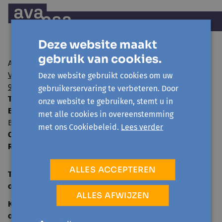
Deze website maakt
gebruik van cookies.
Avansa regio Gent vzw
Visserij 106/1
Deze website gebruikt cookies om uw
9000 Gent
gebruikerservaring te verbeteren. Door
T:
09 224 22 65
onze website te gebruiken, stemt u in
E:
info@avansa-regiogent.be
met alle cookies in overeenstemming
BE15 8939 4415 5730
met ons Cookiebeleid.
Lees verder
Ondernemingsnummer:
0859.604.397
RPR:
Oost-Vlaanderen
ALLES ACCEPTEREN
TELEFONISCH ONTHAAL
open
ma-vr 09:00-12:30
ALLES AFWIJZEN
KANTOOR
open
ma-vr 09:00-12:30