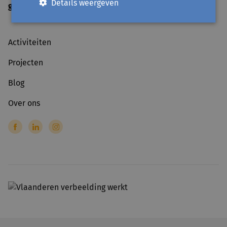
Details weergeven
gesloten
op officiële feestdagen
Activiteiten
Projecten
Blog
Over ons