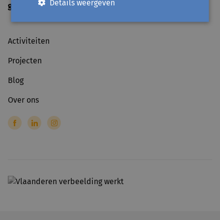
Details weergeven
gesloten
op officiële feestdagen
Activiteiten
Projecten
Blog
Over ons