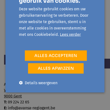
gebruik van cookies.
Deze website gebruikt cookies om uw
gebruikerservaring te verbeteren. Door
*
Verplicht veld
onze website te gebruiken, stemt u in
met alle cookies in overeenstemming
met ons Cookiebeleid.
Lees verder
ALLES ACCEPTEREN
ALLES AFWIJZEN
Details weergeven
Avansa regio Gent vzw
Visserij 106/1
9000 Gent
T:
09 224 22 65
E:
info@avansa-regiogent.be