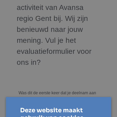
activiteit van Avansa
regio Gent bij. Wij zijn
benieuwd naar jouw
mening. Vul je het
evaluatieformulier voor
ons in?
Was dit de eerste keer dat je deelnam aan
een activiteit van Avansa regio Gent?
*
Ja
Deze website maakt
Nee