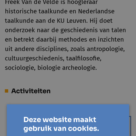
Freek Van de Velde is hoogleraar
historische taalkunde en Nederlandse
taalkunde aan de KU Leuven. Hij doet
onderzoek naar de geschiedenis van talen
en betrekt daarbij methodes en inzichten
uit andere disciplines, zoals antropologie,
cultuurgeschiedenis, taalfilosofie,
sociologie, biologie archeologie.
Activiteiten
GENT
Deze website maakt
ma 12 oktober '26 - 1 sessie
gebruik van cookies.
Quotes | Freek van de Velde - Wat