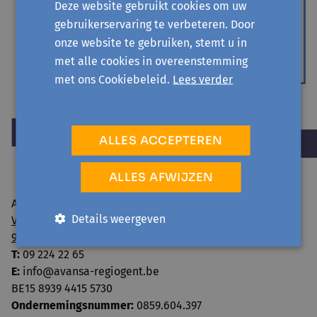
taal verraadt
Deze website gebruikt cookies om uw
gebruikerservaring te verbeteren. Door
Lindah Leah Nyirenda interviewt Freek van de
onze website te gebruiken, stemt u in
Velde
met alle cookies in overeenstemming
ACTUALITEIT EN SAMENLEVING
met ons Cookiebeleid.
Lees verder
ALLES ACCEPTEREN
ALLES AFWIJZEN
Avansa regio Gent vzw
Details weergeven
Visserij 106/1
9000 Gent
T:
09 224 22 65
E:
info@avansa-regiogent.be
BE15 8939 4415 5730
Ondernemingsnummer:
0859.604.397