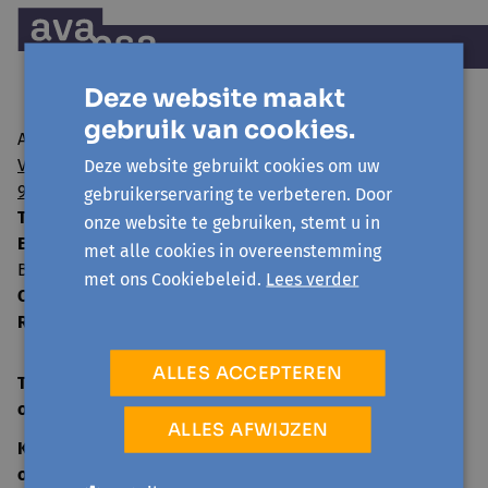
Deze website maakt
gebruik van cookies.
Avansa regio Gent vzw
Visserij 106/1
Deze website gebruikt cookies om uw
9000 Gent
gebruikerservaring te verbeteren. Door
T:
09 224 22 65
onze website te gebruiken, stemt u in
E:
info@avansa-regiogent.be
met alle cookies in overeenstemming
BE15 8939 4415 5730
met ons Cookiebeleid.
Lees verder
Ondernemingsnummer:
0859.604.397
RPR:
Oost-Vlaanderen
ALLES ACCEPTEREN
TELEFONISCH ONTHAAL
open
ma-vr 09:00-12:30
ALLES AFWIJZEN
KANTOOR
open
ma-vr 09:00-12:30