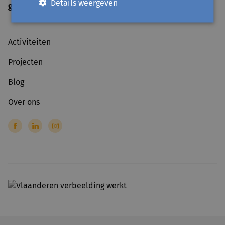
Details weergeven
gesloten
op officiële feestdagen
Activiteiten
Projecten
Blog
Over ons