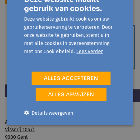
Activiteiten
gebruik van cookies.
Deze website gebruikt cookies om uw
EVERGEM
gebruikerservaring te verbeteren. Door
ma 12 april '27 - 3 sessies
onze website te gebruiken, stemt u in
Actief klassieke muziek leren
met alle cookies in overeenstemming
beluisteren
met ons Cookiebeleid.
Lees verder
CULTUUR EN FILOSOFIE
ALLES ACCEPTEREN
ALLES AFWIJZEN
Details weergeven
Avansa regio Gent vzw
Visserij 106/1
9000 Gent