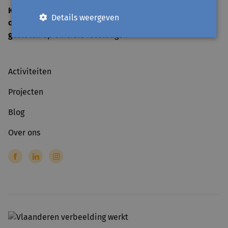
KANTOOR
Details weergeven
open
ma-vr 09:00-12:30
gesloten
op officiële feestdagen
Activiteiten
Projecten
Blog
Over ons