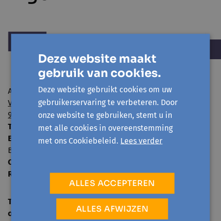
Deze website maakt
gebruik van cookies.
Deze website gebruikt cookies om uw
Avansa regio Gent vzw
gebruikerservaring te verbeteren. Door
Visserij 106/1
9000 Gent
onze website te gebruiken, stemt u in
T:
09 224 22 65
met alle cookies in overeenstemming
E:
info@avansa-regiogent.be
met ons Cookiebeleid.
Lees verder
BE15 8939 4415 5730
Ondernemingsnummer:
0859.604.397
RPR:
Oost-Vlaanderen
ALLES ACCEPTEREN
TELEFONISCH ONTHAAL
ALLES AFWIJZEN
open
ma-vr 09:00-12:30