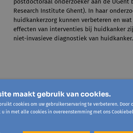
postdoctoraal onderzoeker aan de UGent b
Research Institute Ghent). In haar onderzo
huidkankerzorg kunnen verbeteren en wa
effecten van interventies bij huidkanker zi
niet-invasieve diagnostiek van huidkanker.
ite maakt gebruik van cookies.
ruikt cookies om uw gebruikerservaring te verbeteren. Door 
t u in met alle cookies in overeenstemming met ons Cookiebel