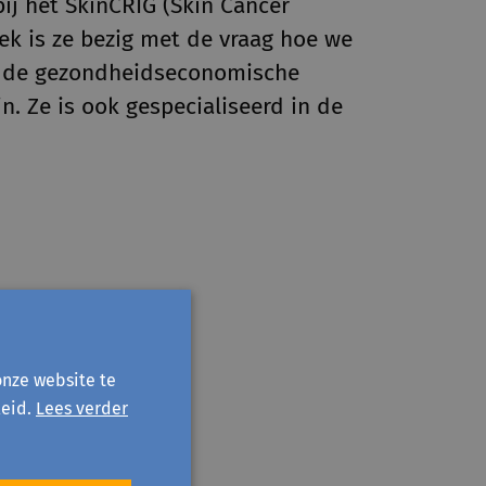
ij het SkinCRIG (Skin Cancer
ek is ze bezig met de vraag hoe we
t de gezondheidseconomische
jn. Ze is ook gespecialiseerd in de
onze website te
eid.
Lees verder