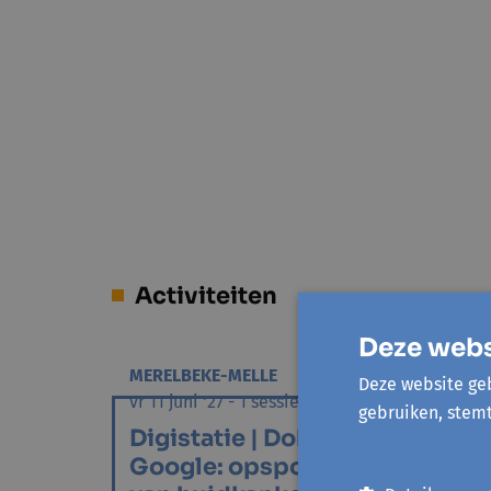
Activiteiten
Deze webs
MERELBEKE-MELLE
Deze website geb
vr 11 juni '27 - 1 sessie
gebruiken, stem
Digistatie | Dokter
Google: opsporen