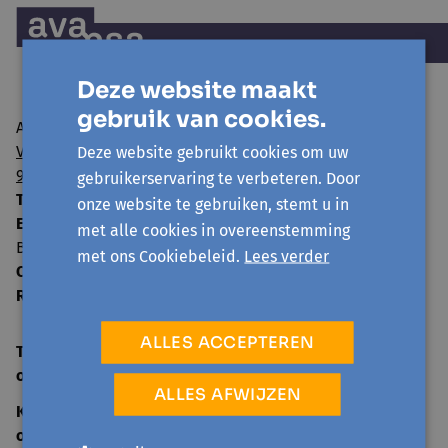
Deze website maakt
gebruik van cookies.
Avansa regio Gent vzw
Visserij 106/1
Deze website gebruikt cookies om uw
9000 Gent
gebruikerservaring te verbeteren. Door
T:
09 224 22 65
onze website te gebruiken, stemt u in
E:
info@avansa-regiogent.be
met alle cookies in overeenstemming
BE15 8939 4415 5730
met ons Cookiebeleid.
Lees verder
Ondernemingsnummer:
0859.604.397
RPR:
Oost-Vlaanderen
ALLES ACCEPTEREN
TELEFONISCH ONTHAAL
open
ma-vr 09:00-12:30
ALLES AFWIJZEN
KANTOOR
open
ma-vr 09:00-12:30