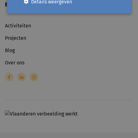
Details weergeven
gesloten
op officiële feestdagen
Activiteiten
Projecten
Blog
Over ons