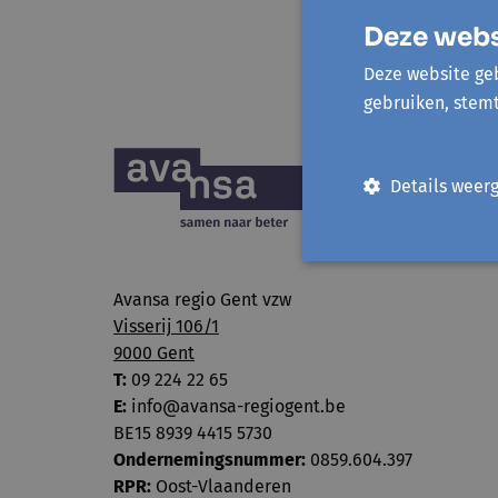
Deze webs
Deze website geb
gebruiken, stem
Details weer
Avansa regio Gent vzw
Visserij 106/1
9000 Gent
T:
09 224 22 65
E:
info@avansa-regiogent.be
BE15 8939 4415 5730
Ondernemingsnummer:
0859.604.397
RPR:
Oost-Vlaanderen