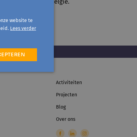
inds maart 24 in België.
onze website te
eid.
Lees verder
CEPTEREN
Activiteiten
Projecten
Blog
Over ons