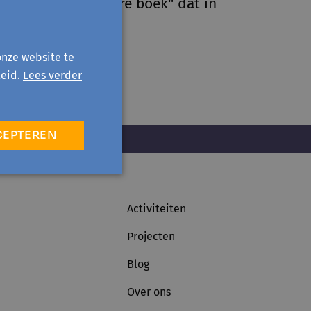
 festival "Het betere boek" dat in
onze website te
eid.
Lees verder
CEPTEREN
Activiteiten
Projecten
Blog
Over ons