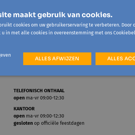
wandeling uit in het kader van het literaire
2021 "Ontdenk Afrika" als thema had.
ite maakt gebruik van cookies.
ruikt cookies om uw gebruikerservaring te verbeteren. Door 
t u in met alle cookies in overeenstemming met ons Cookiebel
geven
ALLES AFWIJZEN
ALLES AC
TELEFONISCH ONTHAAL
open
ma-vr 09:00-12:30
KANTOOR
open
ma-vr 09:00-12:30
gesloten
op officiële feestdagen