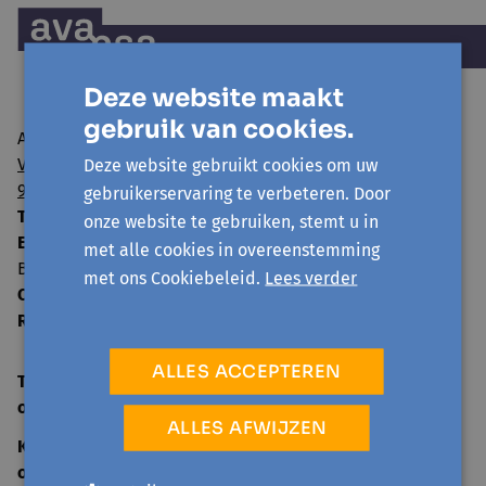
Deze website maakt
gebruik van cookies.
Avansa regio Gent vzw
Visserij 106/1
Deze website gebruikt cookies om uw
9000 Gent
gebruikerservaring te verbeteren. Door
T:
09 224 22 65
onze website te gebruiken, stemt u in
E:
info@avansa-regiogent.be
met alle cookies in overeenstemming
BE15 8939 4415 5730
met ons Cookiebeleid.
Lees verder
Ondernemingsnummer:
0859.604.397
RPR:
Oost-Vlaanderen
ALLES ACCEPTEREN
TELEFONISCH ONTHAAL
open
ma-vr 09:00-12:30
ALLES AFWIJZEN
KANTOOR
open
ma-vr 09:00-12:30