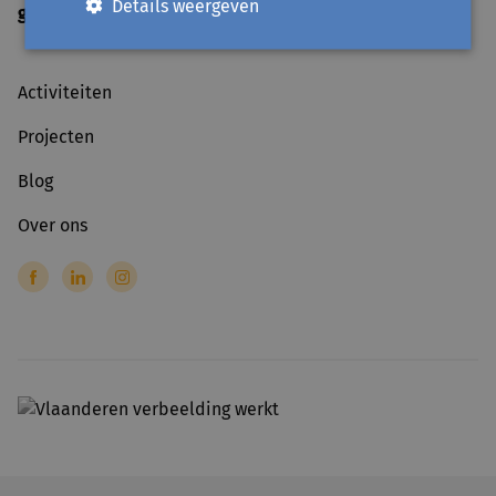
Details weergeven
gesloten
op officiële feestdagen
Activiteiten
Projecten
Blog
Over ons