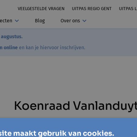
VEELGESTELDE VRAGEN
UITPAS REGIO GENT
UITPAS 
jecten
Blog
Over ons
7 augustus.
en online
en kan je hiervoor inschrijven.
Koenraad Vanlanduy
ite maakt gebruik van cookies.