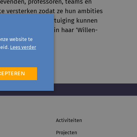
ggevenden, professoren, teams en
e versterken zodat ze hun ambities
en met moed en overtuiging kunnen
de lezer meeneemt in haar ‘Willen-
onze website te
eid.
Lees verder
CEPTEREN
Activiteiten
Projecten