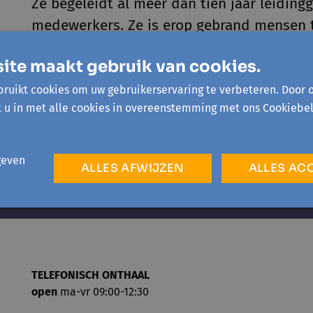
Ze begeleidt al meer dan tien jaar leidin
medewerkers. Ze is erop gebrand mensen t
in hun persoonlijke en professionele lev
ite maakt gebruik van cookies.
realiseren. Ze schreef een boek waarin ze 
durven-doen’- aanpak.
ruikt cookies om uw gebruikerservaring te verbeteren. Door 
t u in met alle cookies in overeenstemming met ons Cookiebel
geven
ALLES AFWIJZEN
ALLES AC
TELEFONISCH ONTHAAL
open
ma-vr 09:00-12:30