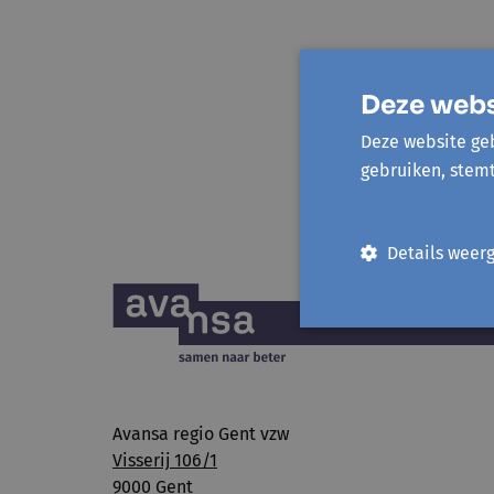
Deze webs
Deze website geb
gebruiken, stem
Details weer
Avansa regio Gent vzw
Visserij 106/1
9000 Gent