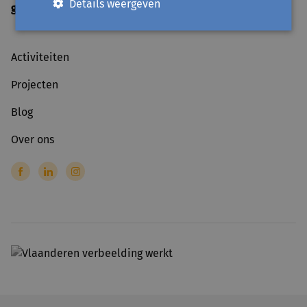
Details weergeven
gesloten
op officiële feestdagen
Activiteiten
Projecten
Blog
Over ons