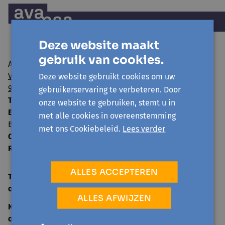
Deze website maakt
gebruik van cookies.
Avansa regio Gent vzw
Visserij 106/1
Deze website gebruikt cookies om uw
9000 Gent
gebruikerservaring te verbeteren. Door
T:
09 224 22 65
onze website te gebruiken, stemt u in
E:
info@avansa-regiogent.be
met alle cookies in overeenstemming
BE15 8939 4415 5730
met ons Cookiebeleid.
Lees verder
Ondernemingsnummer:
0859.604.397
RPR:
Oost-Vlaanderen
ALLES ACCEPTEREN
TELEFONISCH ONTHAAL
open
ma-vr 09:00-12:30
ALLES AFWIJZEN
KANTOOR
open
ma-vr 09:00-12:30