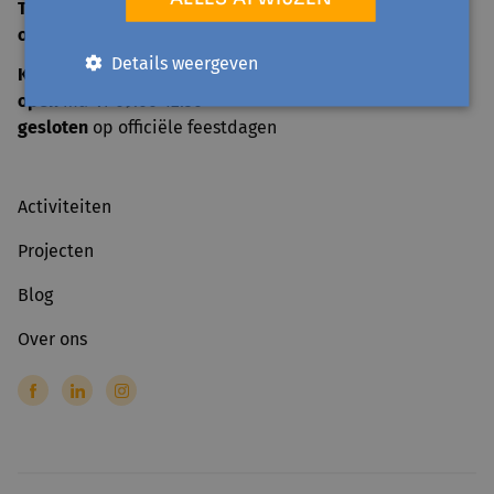
TELEFONISCH ONTHAAL
open
ma-vr 09:00-12:30
Details weergeven
KANTOOR
open
ma-vr 09:00-12:30
gesloten
op officiële feestdagen
Activiteiten
Projecten
Blog
Over ons