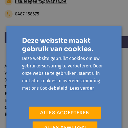
lisa.elegeert@avansa.be
0487 158375
Deze website maakt
gebruik van cookies.
Deze website gebruikt cookies om uw
gebruikerservaring te verbeteren. Door
Avansa regio Gent vzw
Visserij 106/1
onze website te gebruiken, stemt u in
9000 Gent
met alle cookies in overeenstemming
T:
09 224 22 65
met ons Cookiebeleid.
Lees verder
E:
info@avansa-regiogent.be
BE15 8939 4415 5730
Ondernemingsnummer:
0859.604.397
ALLES ACCEPTEREN
RPR:
Oost-Vlaanderen
ALLES AFWIJZEN