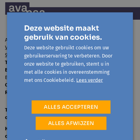
Deze website maakt
gebruik van cookies.
Avansa regio Gent vzw
Visserij 106/1
Deze website gebruikt cookies om uw
9000 Gent
gebruikerservaring te verbeteren. Door
T:
09 224 22 65
onze website te gebruiken, stemt u in
E:
info@avansa-regiogent.be
met alle cookies in overeenstemming
BE15 8939 4415 5730
met ons Cookiebeleid.
Lees verder
Ondernemingsnummer:
0859.604.397
RPR:
Oost-Vlaanderen
ALLES ACCEPTEREN
TELEFONISCH ONTHAAL
open
ma-vr 09:00-12:30
ALLES AFWIJZEN
KANTOOR
open
ma-vr 09:00-12:30