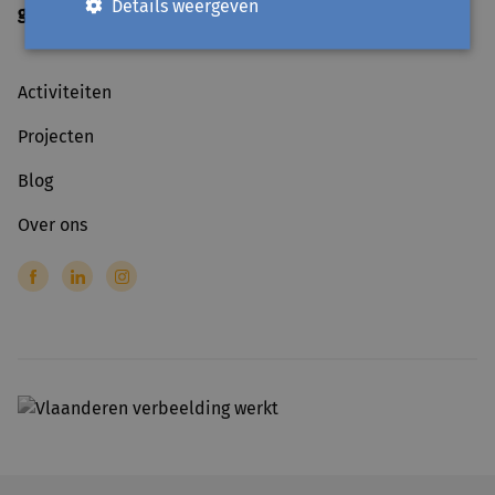
Details weergeven
gesloten
op officiële feestdagen
Activiteiten
Projecten
Blog
Over ons