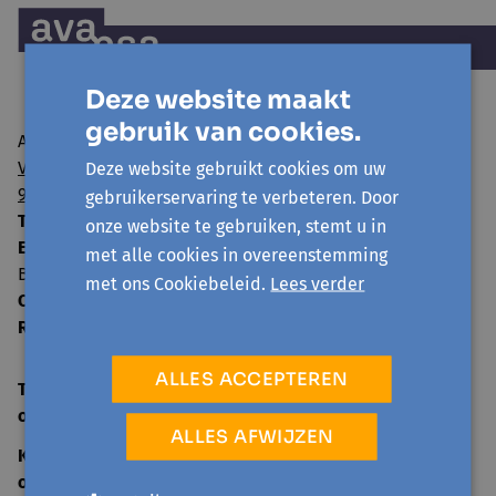
Deze website maakt
gebruik van cookies.
Avansa regio Gent vzw
Visserij 106/1
Deze website gebruikt cookies om uw
9000 Gent
gebruikerservaring te verbeteren. Door
T:
09 224 22 65
onze website te gebruiken, stemt u in
E:
info@avansa-regiogent.be
met alle cookies in overeenstemming
BE15 8939 4415 5730
met ons Cookiebeleid.
Lees verder
Ondernemingsnummer:
0859.604.397
RPR:
Oost-Vlaanderen
ALLES ACCEPTEREN
TELEFONISCH ONTHAAL
open
ma-vr 09:00-12:30
ALLES AFWIJZEN
KANTOOR
open
ma-vr 09:00-12:30