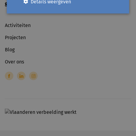
Details weergeven
gesloten
op officiële feestdagen
Activiteiten
Projecten
Blog
Over ons