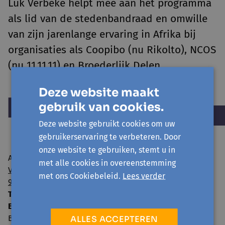
Luk Verbeke helpt mee aan het programma
als lid van de stedenbandraad en omwille
van zijn jarenlange ervaring in Afrika bij
organisaties als Coopibo (nu Rikolto), NCOS
(nu 11.11.11) en Broederlijk Delen.
Deze website maakt
gebruik van cookies.
Deze website gebruikt cookies om uw
gebruikerservaring te verbeteren. Door
onze website te gebruiken, stemt u in
Avansa regio Gent vzw
met alle cookies in overeenstemming
Visserij 106/1
met ons Cookiebeleid.
Lees verder
9000 Gent
T:
09 224 22 65
E:
info@avansa-regiogent.be
BE15 8939 4415 5730
ALLES ACCEPTEREN