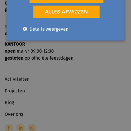
Ondernemingsnummer:
0859.604.397
RPR:
Oost-Vlaanderen
ALLES AFWIJZEN
TELEFONISCH ONTHAAL
Details weergeven
open
ma-vr 09:00-12:30
KANTOOR
open
ma-vr 09:00-12:30
gesloten
op officiële feestdagen
Activiteiten
Projecten
Blog
Over ons