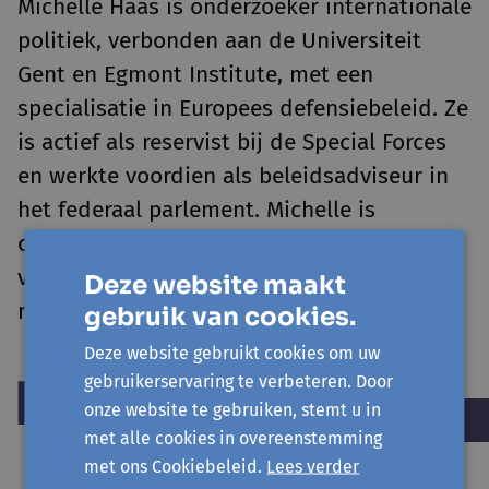
Michelle Haas is onderzoeker internationale
politiek, verbonden aan de Universiteit
Gent en Egmont Institute, met een
specialisatie in Europees defensiebeleid. Ze
is actief als reservist bij de Special Forces
en werkte voordien als beleidsadviseur in
het federaal parlement. Michelle is
columnist voor De Morgen en een
veelgevraagd geopolitiek analist in de
Deze website maakt
media.
gebruik van cookies.
Deze website gebruikt cookies om uw
gebruikerservaring te verbeteren. Door
onze website te gebruiken, stemt u in
met alle cookies in overeenstemming
met ons Cookiebeleid.
Lees verder