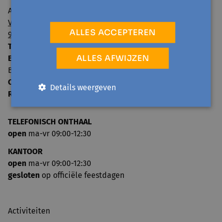
Avansa regio Gent vzw
Visserij 106/1
ALLES ACCEPTEREN
9000 Gent
T:
09 224 22 65
ALLES AFWIJZEN
E:
info@avansa-regiogent.be
BE15 8939 4415 5730
Ondernemingsnummer:
0859.604.397
Details weergeven
RPR:
Oost-Vlaanderen
TELEFONISCH ONTHAAL
open
ma-vr 09:00-12:30
KANTOOR
open
ma-vr 09:00-12:30
gesloten
op officiële feestdagen
Activiteiten