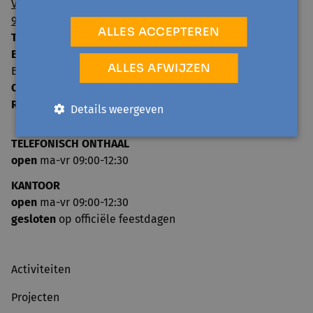
Visserij 106/1
9000 Gent
ALLES ACCEPTEREN
T:
09 224 22 65
E:
info@avansa-regiogent.be
ALLES AFWIJZEN
BE15 8939 4415 5730
Ondernemingsnummer:
0859.604.397
RPR:
Oost-Vlaanderen
Details weergeven
TELEFONISCH ONTHAAL
open
ma-vr 09:00-12:30
KANTOOR
open
ma-vr 09:00-12:30
gesloten
op officiële feestdagen
Activiteiten
Projecten