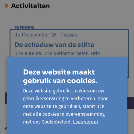
Activiteiten
EVERGEM
do 19 november '26 - 1 sessie
De schaduw van de stilte
Drie auteurs. Drie oorlogsverhalen. Drie
familiegeheimen.
CULTUUR EN FILOSOFIE
Deze website maakt
gebruik van cookies.
Deze website gebruikt cookies om uw
gebruikerservaring te verbeteren. Door
onze website te gebruiken, stemt u in
met alle cookies in overeenstemming
met ons Cookiebeleid.
Lees verder
Avansa regio Gent vzw