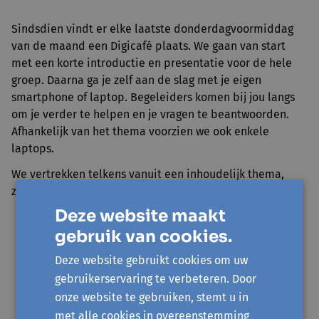
Sindsdien vindt er elke laatste donderdagvoormiddag
van de maand een Digicafé plaats. We gaan van start
met een korte introductie en presentatie voor de hele
groep. Daarna ga je zelf aan de slag met je eigen
smartphone of laptop. Begeleiders komen bij jou langs
om je verder te helpen en je vragen te beantwoorden.
Afhankelijk van het thema voorzien we ook enkele
laptops.
We vertrekken telkens vanuit een inhoudelijk thema,
zoals:
Deze website maakt
Sociale media
gebruik van cookies.
Online kijken
Deze website gebruikt cookies om uw
Online luisteren
gebruikerservaring te verbeteren. Door
Online talen leren
onze website te gebruiken, stemt u in
Videobellen
met alle cookies in overeenstemming