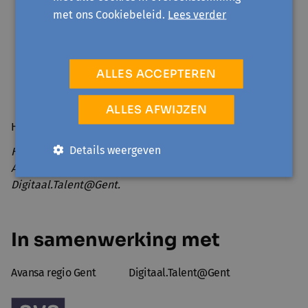
Aan de slag met je smartphone
met ons Cookiebeleid.
Lees verder
Je vakantie plannen
Foto's opslaan en bewerken
ALLES ACCEPTEREN
Fake news en internetbubbels
...
ALLES AFWIJZEN
Hier vind je het
programma van het digicafé
.
Details weergeven
Het Digicafé voor beginners is een samenwerking van
Avansa regio Gent
, Bibliotheek De Krook en
Digitaal.Talent@Gent.
In samenwerking met
Avansa regio Gent
Digitaal.Talent@Gent