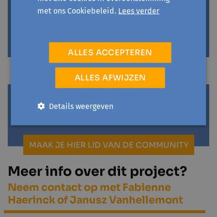
met ons Cookiebeleid.
Lees verder
Blijf op de hoogte via de facebookpagina of
facebookgroep van Dzjambo.
ALLES ACCEPTEREN
NAAR DE FACEBOOKGROEP
ALLES AFWIJZEN
NAAR DE FACEBOOKPAGINA
Word lid van onze WhatsApp-community en blijf
Details weergeven
op de hoogte van alle activiteiten
MAAK JE HIER LID VAN DE COMMUNITY
Meer info over dit project?
Neem contact op met Fabienne
Haerinck of Janusz Vanhellemont