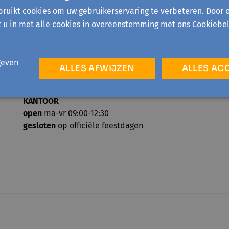
ruikt cookies om uw gebruikerservaring te verbeteren. Door 
t u in met alle cookies in overeenstemming met ons Cookiebel
geven
ALLES AFWIJZEN
ALLES AC
TELEFONISCH ONTHAAL
open
ma-vr 09:00-12:30
KANTOOR
open
ma-vr 09:00-12:30
gesloten
op officiële feestdagen