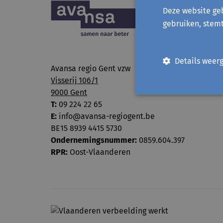
Deze website geb
gebruiken, stem
Details weer
Avansa regio Gent vzw
Visserij 106/1
9000 Gent
T:
09 224 22 65
E:
info@avansa-regiogent.be
BE15 8939 4415 5730
Ondernemingsnummer:
0859.604.397
RPR:
Oost-Vlaanderen