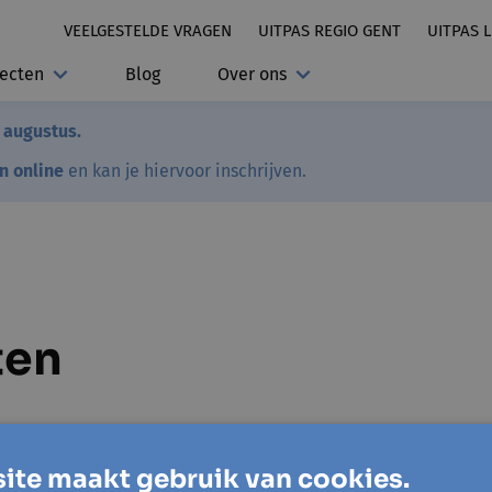
VEELGESTELDE VRAGEN
UITPAS REGIO GENT
UITPAS 
jecten
Blog
Over ons
7 augustus.
en online
en kan je hiervoor inschrijven.
ten
ite maakt gebruik van cookies.