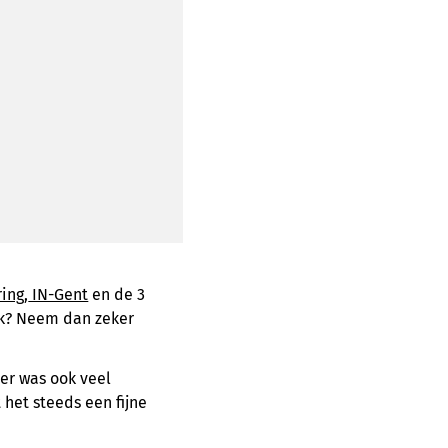
ring
,
IN-Gent
en de 3
ak? Neem dan zeker
er was ook veel
 het steeds een fijne