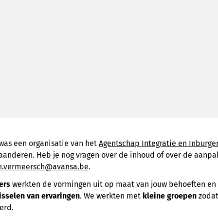
was een organisatie van het
Agentschap Integratie en Inburge
laanderen. Heb je nog vragen over de inhoud of over de aanp
n.vermeersch@avansa.be
.
ders
werkten de vormingen uit op maat van jouw behoeften en 
isselen van ervaringen
. We werkten met
kleine groepen
zodat
erd.