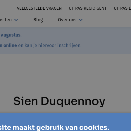
VEELGESTELDE VRAGEN
UITPAS REGIO GENT
UITPAS 
jecten
Blog
Over ons
7 augustus.
en online
en kan je hiervoor inschrijven.
Sien Duquennoy
ite maakt gebruik van cookies.