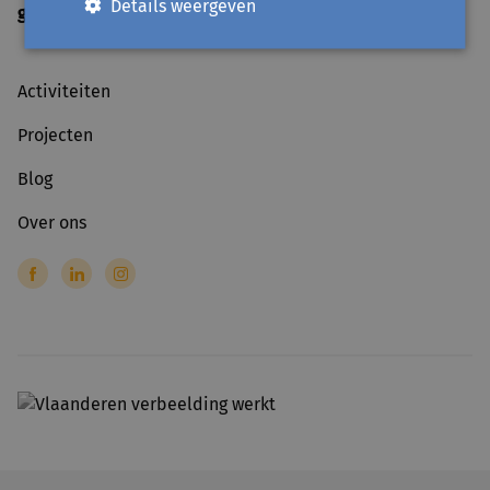
Details weergeven
gesloten
op officiële feestdagen
Activiteiten
Projecten
Blog
Over ons