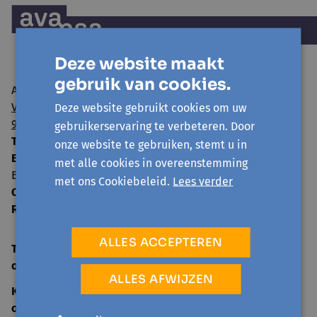
Deze website maakt
gebruik van cookies.
Avansa regio Gent vzw
Visserij 106/1
Deze website gebruikt cookies om uw
9000 Gent
gebruikerservaring te verbeteren. Door
T:
09 224 22 65
onze website te gebruiken, stemt u in
E:
info@avansa-regiogent.be
met alle cookies in overeenstemming
BE15 8939 4415 5730
met ons Cookiebeleid.
Lees verder
Ondernemingsnummer:
0859.604.397
RPR:
Oost-Vlaanderen
ALLES ACCEPTEREN
TELEFONISCH ONTHAAL
open
ma-vr 09:00-12:30
ALLES AFWIJZEN
KANTOOR
open
ma-vr 09:00-12:30