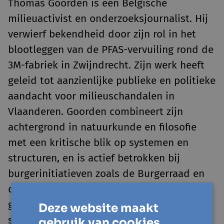
Thomas Goorden is een Belgische
milieuactivist en onderzoeksjournalist. Hij
verwierf bekendheid door zijn rol in het
blootleggen van de PFAS-vervuiling rond de
3M-fabriek in Zwijndrecht. Zijn werk heeft
geleid tot aanzienlijke publieke en politieke
aandacht voor milieuschandalen in
Vlaanderen. Goorden combineert zijn
achtergrond in natuurkunde en filosofie
met een kritische blik op systemen en
structuren, en is actief betrokken bij
burgerinitiatieven zoals de Burgerraad en
de Burgerlijst. Als eerste officieel
geregistreerde burgerlobbyist in België
Deze website maakt
streeft hij naar meer transparantie en
gebruik van cookies.