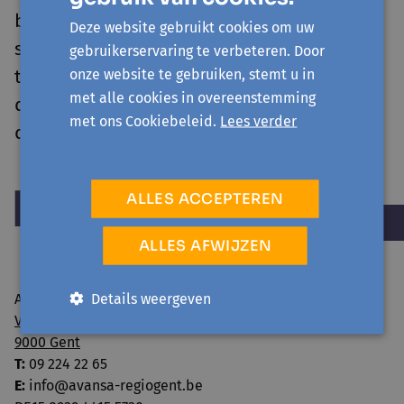
burgerparticipatie in het beleid. Zijn
Deze website gebruikt cookies om uw
scherpe analyses en activisme hebben hem
gebruikerservaring te verbeteren. Door
tot een invloedrijke stem gemaakt in het
onze website te gebruiken, stemt u in
met alle cookies in overeenstemming
debat over milieu, gezondheid en
met ons Cookiebeleid.
Lees verder
democratie
ALLES ACCEPTEREN
ALLES AFWIJZEN
Details weergeven
Avansa regio Gent vzw
Visserij 106/1
9000 Gent
T:
09 224 22 65
E:
info@avansa-regiogent.be