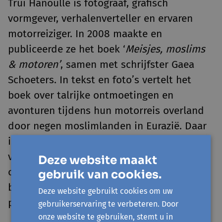
Trui Hanoulle is fotograaf, grafisch
vormgever, verhalenverteller en ervaren
motorreiziger. In 2008 maakte en
publiceerde ze het boek ‘
Meisjes, moslims
& motoren’
, samen met schrijfster Gaea
Schoeters. In tekst en foto’s vertelt het
boek over talrijke ontmoetingen en
avonturen tijdens hun motorreis overland
door negen moslimlanden in Eurazië. Daar
is het zaadje geplant voor haar wereldwijd
verhalen- en fotoproject
Move she does
,
Deze website maakt
over baanbrekende meisjes en vrouwen die
gebruik van cookies.
bakens verzetten met hun voertuigen. Het
Deze website gebruikt cookies om uw
project wordt uiteindelijk een boek.
gebruikerservaring te verbeteren. Door
onze website te gebruiken, stemt u in