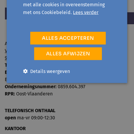
met alle cookies in overeenstemming
met ons Cookiebeleid.
Lees verder
ALLES ACCEPTEREN
Avansa regio Gent vzw
Visserij 106/1
ALLES AFWIJZEN
9000 Gent
T:
09 224 22 65
Details weergeven
E:
info@avansa-regiogent.be
BE15 8939 4415 5730
Ondernemingsnummer:
0859.604.397
RPR:
Oost-Vlaanderen
TELEFONISCH ONTHAAL
open
ma-vr 09:00-12:30
KANTOOR