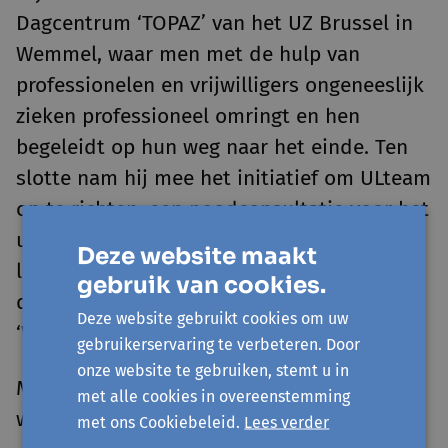
Dagcentrum ‘TOPAZ’ van het UZ Brussel in
Wemmel, waar men met de hulp van
professionelen en vrijwilligers ongeneeslijk
zieken professioneel omringt en hen
begeleidt op hun weg naar het einde. Ten
slotte nam hij mee het initiatief om ULteam
op te richten, een noodconsultatie voor het
uitklaren van complexe situaties bij het
Deze website maakt
levenseinde. Al deze initiatieven maken
gebruik van cookies.
deel uit van W.E.M.M.E.L., expertisecentrum
Deze website gebruikt cookies om uw
‘Waardig Levenseinde’ te Wemmel.
gebruikerservaring te verbeteren. Door
onze website te gebruiken, stemt u in
Meer info op www.wemmel.center;
met alle cookies in overeenstemming
www.leif.be, www.ulteam.be
met ons Cookiebeleid.
Lees verder