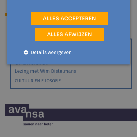
Activiteiten
ALLES ACCEPTEREN
ALLES AFWIJZEN
ZAFFELARE
ma 22 februari '27 - 1 sessie
Details weergeven
25 jaar euthanasiewet: wat moet
er anders?
Lezing met Wim Distelmans
CULTUUR EN FILOSOFIE