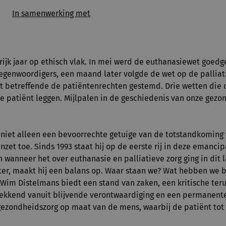
In samenwerking met
ijk jaar op ethisch vlak. In mei werd de euthanasiewet goed
genwoordigers, een maand later volgde de wet op de palliati
t betreffende de patiëntenrechten gestemd. Drie wetten die 
e patiënt leggen. Mijlpalen in de geschiedenis van onze gezo
niet alleen een bevoorrechte getuige van de totstandkoming 
zet toe. Sinds 1993 staat hij op de eerste rij in deze emancip
 wanneer het over euthanasie en palliatieve zorg ging in dit 
ater, maakt hij een balans op. Waar staan we? Wat hebben we 
im Distelmans biedt een stand van zaken, een kritische terug
rekkend vanuit blijvende verontwaardiging en een permanente
gezondheidszorg op maat van de mens, waarbij de patiënt tot 