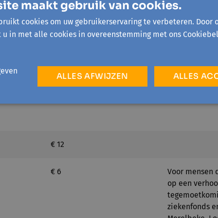
ite maakt gebruik van cookies.
ntrum 't
ruikt cookies om uw gebruikerservaring te verbeteren. Door 
t u in met alle cookies in overeenstemming met ons Cookiebel
geven
ALLES AFWIJZEN
ALLES AC
€ 12
€ 6
Voor mensen d
op een verho
tegemoetkomi
ziekenfonds en