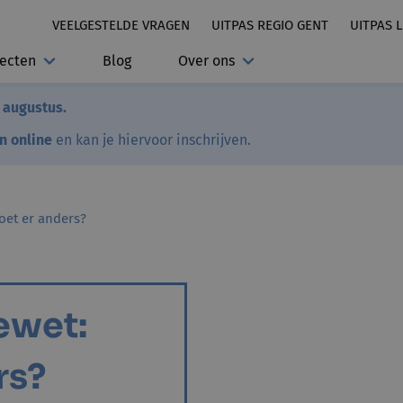
VEELGESTELDE VRAGEN
UITPAS REGIO GENT
UITPAS 
jecten
Blog
Over ons
7 augustus.
en online
en kan je hiervoor inschrijven.
oet er anders?
ewet:
rs?