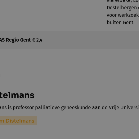
Merelbeke, Loc
Destelbergen 
voor werkzoek
buiten Gent.
AS Regio Gent
€ 2,4
g
telmans
ns is professor palliatieve geneeskunde aan de Vrije Universit
im Distelmans