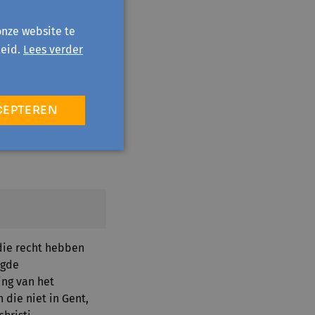
onze website te
eid.
Lees verder
CEPTEREN
ie recht hebben
ogde
ng van het
 die niet in Gent,