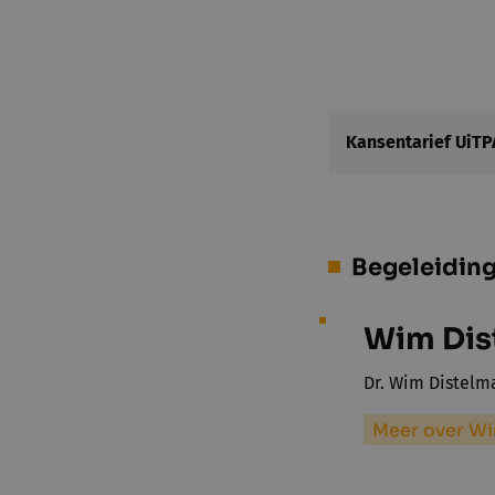
Kansentarief UiTP
Begeleidin
Wim Dis
Dr. Wim Distelma
Meer over W