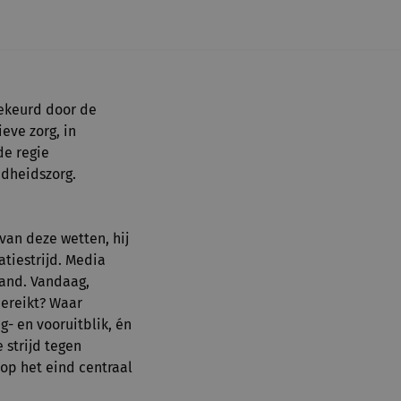
gekeurd door de
eve zorg, in
de regie
ndheidszorg.
van deze wetten, hij
atiestrijd. Media
land. Vandaag,
bereikt? Waar
- en vooruitblik, én
 strijd tegen
op het eind centraal