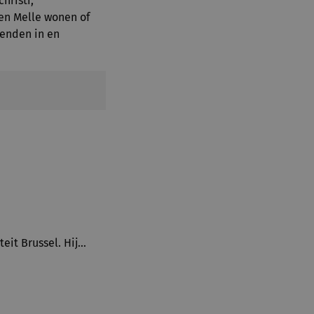
hristi,
en Melle wonen of
enden in en
eit Brussel. Hij…