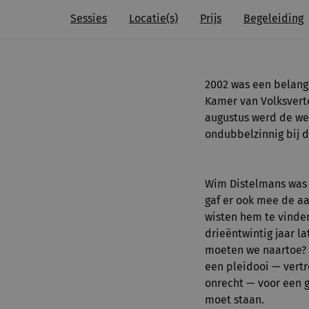
Sessies
Locatie(s)
Prijs
Begeleiding
2002 was een belangr
Kamer van Volksverte
augustus werd de we
ondubbelzinnig bij d
Wim Distelmans was 
gaf er ook mee de aan
wisten hem te vinden
drieëntwintig jaar l
moeten we naartoe? W
een pleidooi — vert
onrecht — voor een 
moet staan.