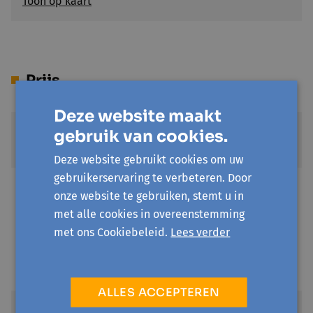
Toon op kaart
Prijs
Deze website maakt
Standaardprijs
gebruik van cookies.
€ 14
Deze website gebruikt cookies om uw
gebruikerservaring te verbeteren. Door
Sociale prijs
onze website te gebruiken, stemt u in
€ 7
met alle cookies in overeenstemming
Voor mensen die recht hebben op een verhoogde
met ons Cookiebeleid.
Lees verder
tegemoetkoming van het ziekenfonds en die niet in
Gent, Merelbeke, Lochristi, Destelbergen en Melle
wonen of voor werkzoekenden in en buiten Gent.
ALLES ACCEPTEREN
Kansentarief UiTPAS Regio Gent