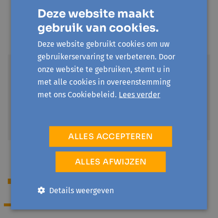
Voor mensen die recht hebben op een verhoogde
Deze website maakt
tegemoetkoming van het ziekenfonds en die niet in
gebruik van cookies.
Gent, Merelbeke, Lochristi, Destelbergen en Melle
wonen of voor werkzoekenden in en buiten Gent.
Deze website gebruikt cookies om uw
gebruikerservaring te verbeteren. Door
UiTPAS-kansentarief Leie Schelde
onze website te gebruiken, stemt u in
€ 1
met alle cookies in overeenstemming
Voor inwoners van Deinze, De Pinte, Sint-Martens
met ons Cookiebeleid.
Lees verder
Latem, Gavere, Zulte en Nazareth met recht op een
verhoogde tegemoetkoming of die in
schuldbemiddeling zijn.
ALLES ACCEPTEREN
ALLES AFWIJZEN
Begeleiding
Details weergeven